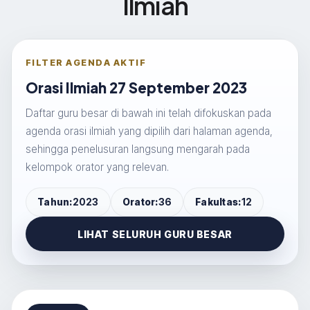
Ilmiah
FILTER AGENDA AKTIF
Orasi Ilmiah 27 September 2023
Daftar guru besar di bawah ini telah difokuskan pada
agenda orasi ilmiah yang dipilih dari halaman agenda,
sehingga penelusuran langsung mengarah pada
kelompok orator yang relevan.
Tahun:
2023
Orator:
36
Fakultas:
12
LIHAT SELURUH GURU BESAR