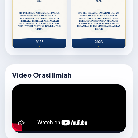
M.Pd.
M.Pd.
MODEL BELAJAR SWAARAH DALAM
MODEL BELAJAR SWAARAH DALAM
PENGEMBANGAN SIKAP-MENTAL
PENGEMBANGAN SIKAP-MENTAL
WIRAUSAHA: SUATU KAJIAN POLA
WIRAUSAHA: SUATU KAJIAN POLA
PERILAKU PEMECAHAN MASALAH
PERILAKU PEMECAHAN MASALAH
KEHIDUPAN LINTAS BUDAYA BUGIS
KEHIDUPAN LINTAS BUDAYA BUGIS
PERANTAU DI PROVINSI KALIMANTAN
PERANTAU DI PROVINSI KALIMANTAN
TIMUR
TIMUR
2023
2023
Video Orasi Ilmiah