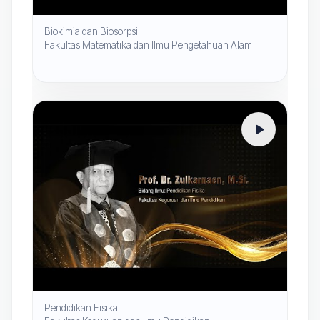
Biokimia dan Biosorpsi
Prof. Dr. Rudi Kartika, M.Si.
Fakultas Matematika dan Ilmu Pengetahuan Alam
Pendidikan Fisika
Prof. Dr. Zulkarnaen, M.Si.