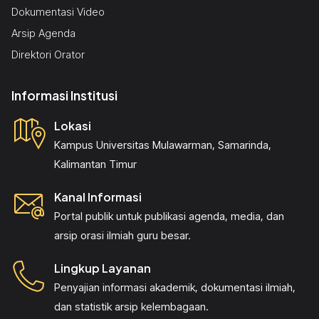
Dokumentasi Video
Arsip Agenda
Direktori Orator
Hidrologi
Prof. Dr. Ir. Tamrin, S.T., M.T.
Fakultas Teknik
Informasi Institusi
Lokasi
Kampus Universitas Mulawarman, Samarinda,
Klimatologi
Prof. Dr. Karyati, S.Hut., M.P.
Fakultas Kehutanan
Kalimantan Timur
Kanal Informasi
Portal publik untuk publikasi agenda, media, dan
Kimia Analitik
Prof. Dr. Drs. Bohari, M.Si.
arsip orasi ilmiah guru besar.
Fakultas Matematika dan Ilmu Pengetahuan Alam
Lingkup Layanan
Penyajian informasi akademik, dokumentasi ilmiah,
dan statistik arsip kelembagaan.
Pendidikan Biologi