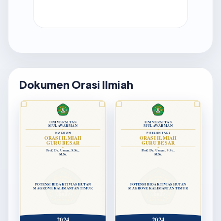
Dokumen Orasi Ilmiah
UNIVERSITAS
UNIVERSITAS
MULAWARMAN
MULAWARMAN
NASKAH
PRESENTASI
ORASI ILMIAH
ORASI ILMIAH
GURU BESAR
GURU BESAR
Prof. Dr. Usman, S.Si.,
Prof. Dr. Usman, S.Si.,
M.Si.
M.Si.
POTENSI BIOAKTIVIAS HUTAN
POTENSI BIOAKTIVIAS HUTAN
MAGROVE KALIMANTAN TIMUR
MAGROVE KALIMANTAN TIMUR
2024
2024